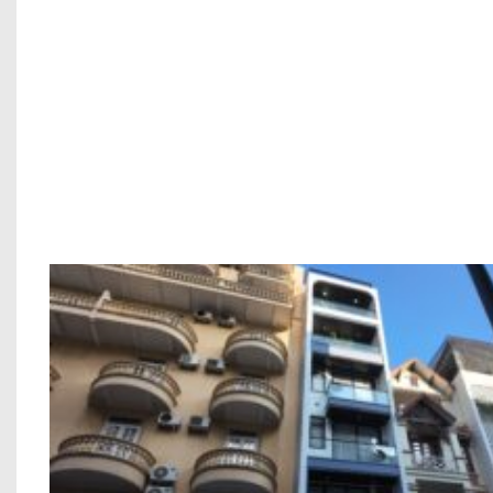
TẠI SAO NÊN CHỌN XÂY DỰNG ADF KHI XÂY