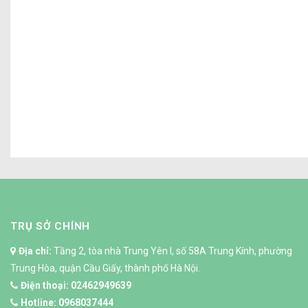
4 LƯU Ý QUAN TRỌNG KHI XÂY NHÀ MÙ
TRỤ SỞ CHÍNH
Địa chỉ:
Tầng 2, tòa nhà Trung Yên I, số 58A Trung Kính, phường
Trung Hòa, quận Cầu Giấy, thành phố Hà Nội.
Điện thoại:
02462949639
Hotline:
0968037444