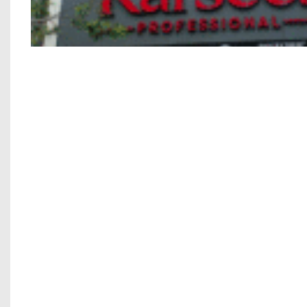
Nhà phố Kết hợp Kinh Doanh Chú Bính M
Chung cư mini anh Trung – Cầu G