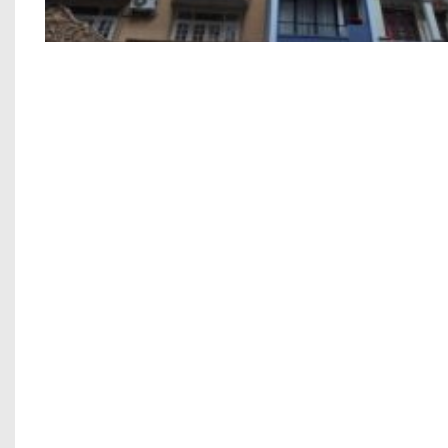
Công trình xây dựng nhà ở 6 tầng anh Hạnh
Xây nhà thế nào để không ảnh hưởng đến n