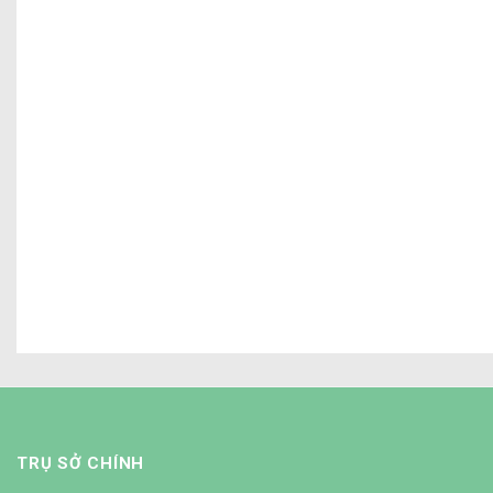
4 LƯU Ý QU
TRỤ SỞ CHÍNH