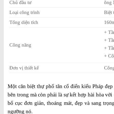
Chủ đầu tư
ông 
Loại công trình
Biệt
Tổng diện tích
160m
+ Tầ
+ Tầ
Công năng
+ Tầ
+ Cô
Đơn vị thiết kế
Công
Một căn biệt thự phố tân cổ điển kiểu Pháp đẹp 
bên trong mà còn phải là sự kết hợp hài hòa vớ
bố cục đơn giản, thoáng mát, đẹp và sang trọng
ngưỡng nó.