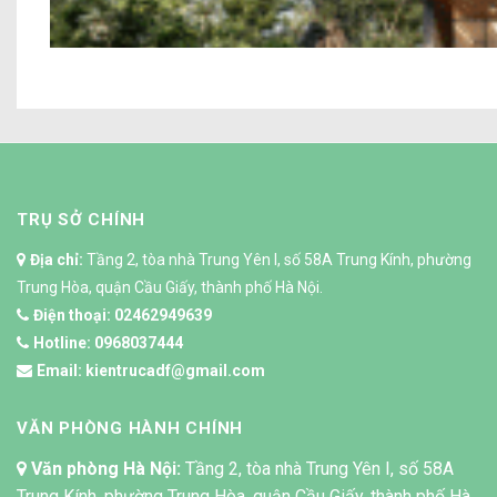
M
TRỤ SỞ CHÍNH
Địa chỉ:
Tầng 2, tòa nhà Trung Yên I, số 58A Trung Kính, phường
Trung Hòa, quận Cầu Giấy, thành phố Hà Nội.
Điện thoại:
02462949639
Hotline:
0968037444
Email:
kientrucadf@gmail.com
VĂN PHÒNG HÀNH CHÍNH
Văn phòng Hà Nội:
Tầng 2, tòa nhà Trung Yên I, số 58A
Trung Kính, phường Trung Hòa, quận Cầu Giấy, thành phố Hà