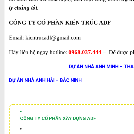
ty chúng tôi
.
CÔNG TY CỔ PHẦN KIẾN TRÚC ADF
Email: kientrucadf@gmail.com
Hãy liên hệ ngay hotline:
0968.037.444
– Để được phụ
DỰ ÁN NHÀ ANH MINH – TH
DỰ ÁN NHÀ ANH HẢI – BẮC NINH
CÔNG TY CỔ PHẦN XÂY DỰNG ADF