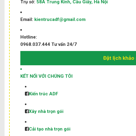
Trụ sở:
58A Trung Kính, Cầu Giấy, Hà Nội
Email:
kientrucadf@gmail.com
Hotline:
0968.037.444
Tư vấn 24/7
Đặt lịch khảo 
KẾT NỐI VỚI CHÚNG TÔI
Kiến trúc ADF
Xây nhà trọn gói
Cải tạo nhà trọn gói