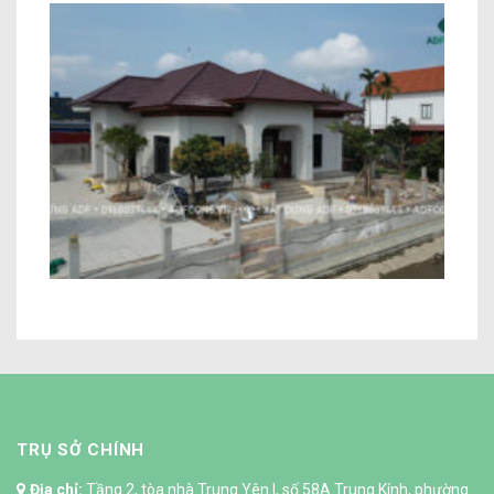
Biệt thự Địa Trung Hải Chị Trang Hải
Phòng
TRỤ SỞ CHÍNH
Địa chỉ:
Tầng 2, tòa nhà Trung Yên I, số 58A Trung Kính, phường