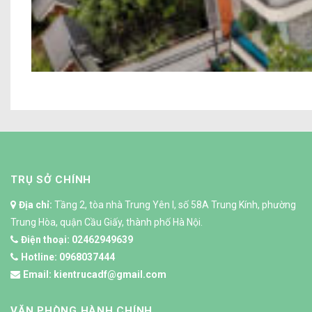
Biệt t
TRỤ SỞ CHÍNH
Địa chỉ:
Tầng 2, tòa nhà Trung Yên I, số 58A Trung Kính, phường
Trung Hòa, quận Cầu Giấy, thành phố Hà Nội.
Điện thoại:
02462949639
Hotline:
0968037444
Email:
kientrucadf@gmail.com
VĂN PHÒNG HÀNH CHÍNH