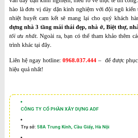
vấn dày dặn kinh nghiệm, hiểu rõ về thực tế thi công
hào là đơn vị dày dặn kinh nghiệm với đội ngũ kiến t
nhiệt huyết cam kết sẽ mang lại cho quý khách 
dựng nhà 3 tầng mái thái đẹp, nhà ở, Biệt thự, n
tối ưu nhất
. Ngoài ra, bạn có thể tham khảo thêm c
trình khác
tại đây
.
Liên hệ ngay hotline:
0968.037.444
– để được phục v
hiệu quả nhất!
CÔNG TY CỔ PHẦN XÂY DỰNG ADF
Trụ sở:
58A Trung Kính, Cầu Giấy, Hà Nội