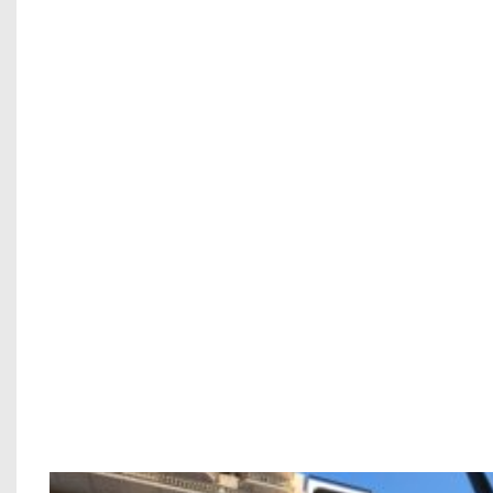
Chung cư mini anh Trung – Cầu G
TẠI SAO NÊN CHỌN XÂY DỰNG ADF KHI XÂY