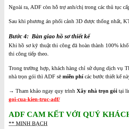
Ngoài ra, ADF còn hỗ trợ anh/chị trong các thủ tục cấ
Sau khi phương án phối cảnh 3D được thống nhất, KTS 
Bước 4: Bàn giao hồ sơ thiết kế
Khi hồ sơ kỹ thuật thi công đã hoàn thành 100% khối
thi công tiếp theo.
Trong trường hợp, khách hàng chỉ sử dụng dịch vụ T
nhà trọn gói thì ADF sẽ
miễn phí
các bước thiết kế nà
→ Tham khảo ngay quy trình
Xây nhà trọn gói
tại l
goi-cua-kien-truc-adf/
ADF CAM KẾT VỚI QUÝ KHÁC
** MINH BẠCH