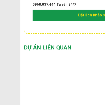
0968.037.444
Tư vấn 24/7
Đặt lịch khảo 
DỰ ÁN LIÊN QUAN
ƯU NHƯỢC ĐIỂM CỦA
PHONG CÁCH NHÀ HIỆN
ĐẠI VÀ TÂN CỔ ĐIỂN