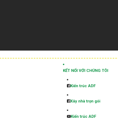
KẾT NỐI VỚI CHÚNG TÔI
Kiến trúc ADF
Xây nhà trọn gói
Kiến trúc ADF