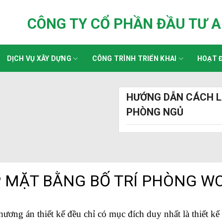
CÔNG TY CỔ PHẦN ĐẦU TƯ 
DỊCH VỤ XÂY DỰNG
CÔNG TRÌNH TRIỂN KHAI
HOẠT Đ
HƯỚNG DẪN CÁCH L
PHÒNG NGỦ
 MẶT BẰNG BỐ TRÍ PHÒNG W
 án thiết kế đều chỉ có mục đích duy nhất là thiết kế sa