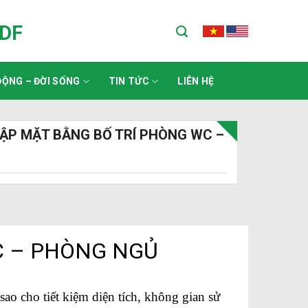
ADF
ỘNG – ĐỜI SỐNG
TIN TỨC
LIÊN HỆ
ẬP MẶT BẰNG BỐ TRÍ PHÒNG WC –
C – PHÒNG NGỦ
o cho tiết kiệm diện tích, không gian sử