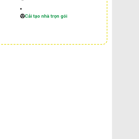
Cải tạo nhà trọn gói
G
ĐỔ BÊ TÔNG MÓNG CÔNG
TRÌNH NHÀ CHỊ THẢO