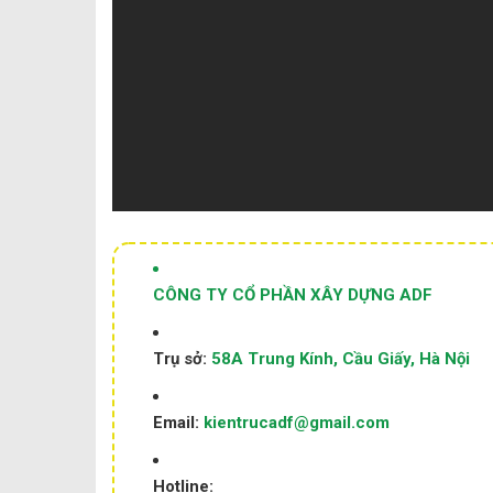
CÔNG TY CỔ PHẦN XÂY DỰNG ADF
Trụ sở:
58A Trung Kính, Cầu Giấy, Hà Nội
Email:
kientrucadf@gmail.com
Hotline: