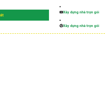
Xây dựng nhà trọn gói
sát
Xây dựng nhà trọn gói
95% GIA CHỦ KHÔNG
08 LƯU Ý QUAN TRỌN
HIỂU RÕ VỀ NGÔI NHÀ
GIA CHỦ THƯỜNG BỎ
ĐỊNH XÂY TƯƠNG LAI
QUA TRƯỚC KHI LÀM
NHƯ THẾ NÀO
NHÀ?