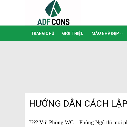
Skip
to
content
TRANG CHỦ
GIỚI THIỆU
MẪU NHÀ ĐẸP
HƯỚNG DẪN CÁCH LẬP
????
Với Phòng WC – Phòng Ngủ thì mọi phương