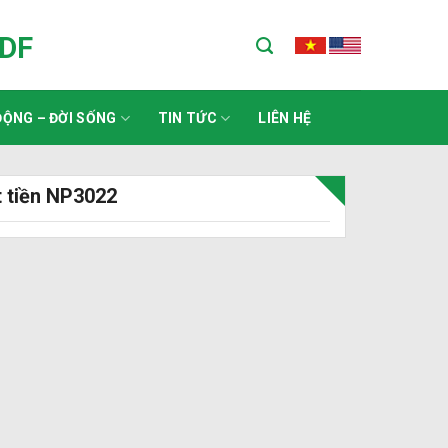
ADF
ỘNG – ĐỜI SỐNG
TIN TỨC
LIÊN HỆ
t tiền NP3022