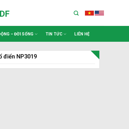
ADF
ỘNG – ĐỜI SỐNG
TIN TỨC
LIÊN HỆ
cổ điển NP3019