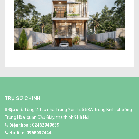
Mẫu Nhà 2 Tầng Hiện Đại
TRỤ SỞ CHÍNH
Địa chỉ:
Tầng 2, tòa nhà Trung Yên I, số 58A Trung Kính, phường
Trung Hòa, quận Cầu Giấy, thành phố Hà Nội.
Điện thoại:
02462949639
Hotline:
0968037444