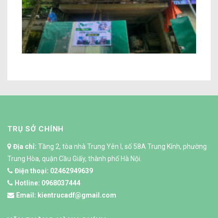
Xây Thô Khách Sạn Nguyễn Văn Ngọc
Hà Nội
TRỤ SỞ CHÍNH
Địa chỉ:
Tầng 2, tòa nhà Trung Yên I, số 58A Trung Kính, phường
Trung Hòa, quận Cầu Giấy, thành phố Hà Nội.
Điện thoại:
02462949639
Hotline:
0968037444
Email:
kientrucadf@gmail.com