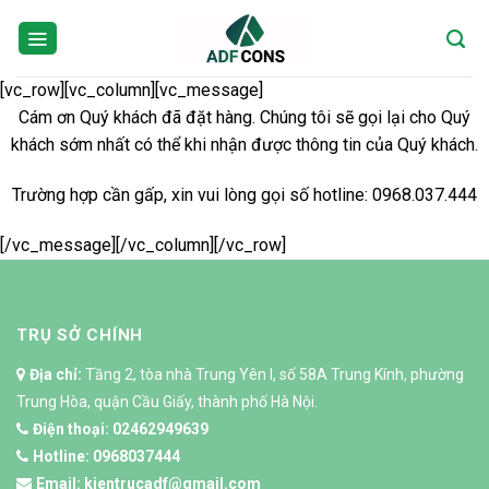
Skip
to
content
[vc_row][vc_column][vc_message]
Cám ơn Quý khách đã đặt hàng. Chúng tôi sẽ gọi lại cho Quý
khách sớm nhất có thể khi nhận được thông tin của Quý khách.
Trường hợp cần gấp, xin vui lòng gọi số hotline: 0968.037.444
[/vc_message][/vc_column][/vc_row]
TRỤ SỞ CHÍNH
Địa chỉ:
Tầng 2, tòa nhà Trung Yên I, số 58A Trung Kính, phường
Trung Hòa, quận Cầu Giấy, thành phố Hà Nội.
Điện thoại:
02462949639
Hotline:
0968037444
Email:
kientrucadf@gmail.com