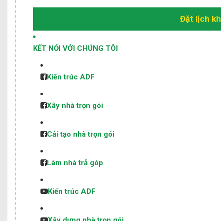
Đặt lịch k
KẾT NỐI VỚI CHÚNG TÔI
Kiến trúc ADF
Xây nhà trọn gói
Cải tạo nhà trọn gói
Làm nhà trả góp
Kiến trúc ADF
Xây dựng nhà trọn gói