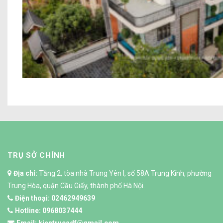
Biệt thự hai tầng phong cách
TRỤ SỞ CHÍNH
Địa chỉ:
Tầng 2, tòa nhà Trung Yên I, số 58A Trung Kính, phường
Trung Hòa, quận Cầu Giấy, thành phố Hà Nội.
Điện thoại:
02462949639
Hotline:
0968037444