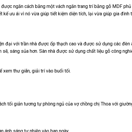
à được ngăn cách bằng một vách ngăn trang trí bằng gỗ MDF phủ sơ
kế ưu ái vì nó vừa giúp tiết kiệm diện tích, lại vừa giúp gia đình
iện đại với trần nhà được ốp thạch cao và được sử dụng các đèn
h sẽ, sáng sủa hơn. Sàn nhà được sử dụng chất liệu gỗ công ng
 xem thư giãn, giải trí vào buổi tối.
ách tối giản tương tự phòng ngủ của vợ chồng chị Thoa với giườn
àn ánh sáng tự nhiên vào ban ngày.