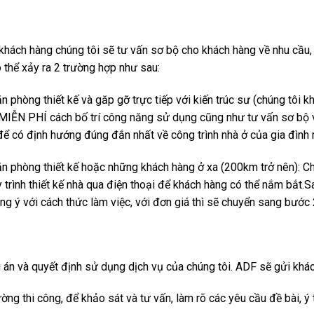
 khách hàng chúng tôi sẽ tư vấn sơ bộ cho khách hàng về nhu cầu,
ó thể xảy ra 2 trường hợp như sau:
n phòng thiết kế và găp gỡ trực tiếp với kiến trúc sư (chúng tôi 
 MIỄN PHÍ cách bố trí công năng sử dụng cũng như tư vấn sơ bộ 
 để có định hướng đúng đắn nhất về công trình nhà ở của gia đình 
ăn phòng thiết kế hoặc những khách hàng ở xa (200km trở nên): C
 trình thiết kế nhà qua điện thoại để khách hàng có thể nắm bắt.S
 ý với cách thức làm việc, với đơn giá thì sẽ chuyển sang bước 2
án và quyết định sử dụng dịch vụ của chúng tôi. ADF sẽ gửi khác
rường thi công, để khảo sát và tư vấn, làm rõ các yêu cầu đề bài,