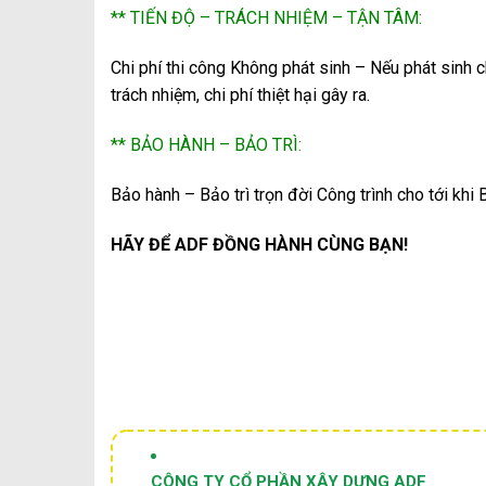
** TIẾN ĐỘ – TRÁCH NHIỆM – TẬN TÂM:
Chi phí thi công Không phát sinh – Nếu phát sinh 
trách nhiệm, chi phí thiệt hại gây ra.
** BẢO HÀNH – BẢO TRÌ:
Bảo hành – Bảo trì trọn đời Công trình cho tới kh
HÃY ĐỂ ADF ĐỒNG HÀNH CÙNG BẠN!
CÔNG TY CỔ PHẦN XÂY DỰNG ADF