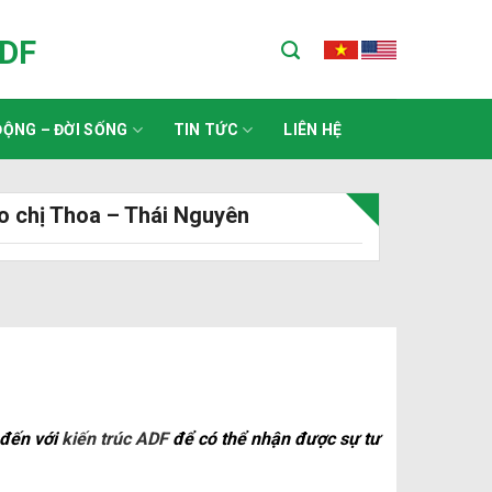
ADF
ỘNG – ĐỜI SỐNG
TIN TỨC
LIÊN HỆ
o chị Thoa – Thái Nguyên
 đến với
kiến trúc ADF
để có thể nhận được sự tư