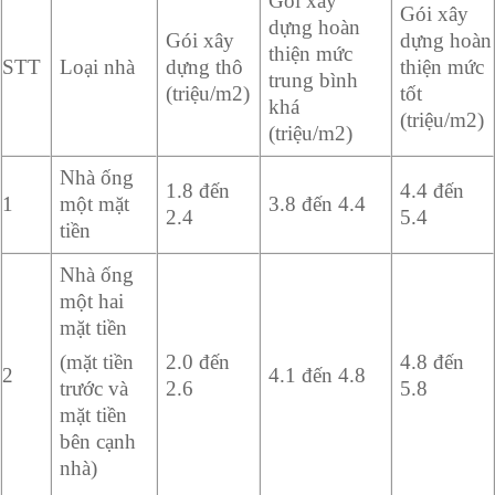
Gói xây
Gói xây
dựng hoàn
Gói xây
dựng hoàn
thiện mức
STT
Loại nhà
dựng thô
thiện mức
trung bình
(triệu/m2)
tốt
khá
(triệu/m2)
(triệu/m2)
Nhà ống
1.8 đến
4.4 đến
1
một mặt
3.8 đến 4.4
2.4
5.4
tiền
Nhà ống
một hai
mặt tiền
2.0 đến
4.8 đến
(mặt tiền
2
4.1 đến 4.8
2.6
5.8
trước và
mặt tiền
bên cạnh
nhà)