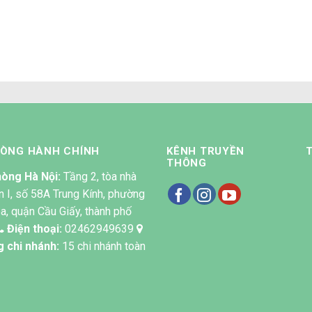
IỂN NHÀ ANH PHƯƠNG –
tầng bằng GỖ MÍT ở qu
NGA SƠN – THANH HÓA
Chương Mỹ đẹp có 10
HÒNG HÀNH CHÍNH
KÊNH TRUYỀN
THÔNG
òng Hà Nội:
Tầng 2, tòa nhà
n I, số 58A Trung Kính, phường
a, quận Cầu Giấy, thành phố
Điện thoại:
02462949639
g chi nhánh:
15 chi nhánh toàn