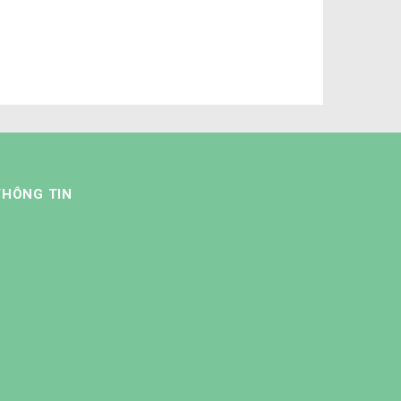
ê
CÔNG TRÌNH NHÀ PHỐ 2
2
TẦNG
THÔNG TIN