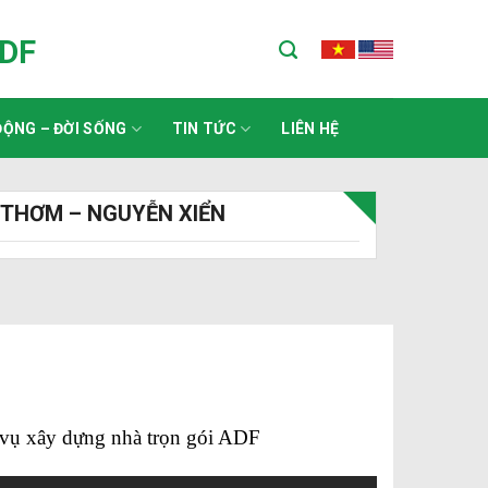
ADF
ỘNG – ĐỜI SỐNG
TIN TỨC
LIÊN HỆ
 THƠM – NGUYỄN XIỂN
h vụ xây dựng nhà trọn gói ADF