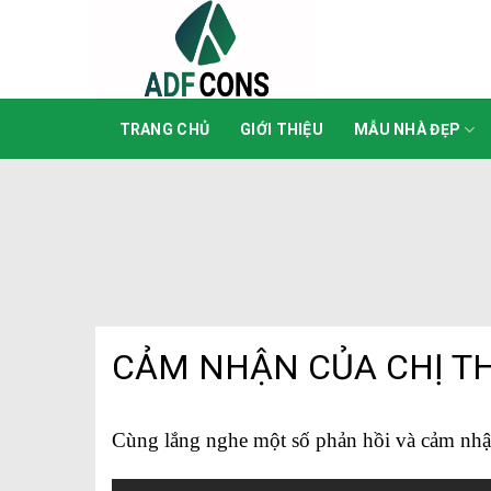
Skip
to
content
TRANG CHỦ
GIỚI THIỆU
MẪU NHÀ ĐẸP
CẢM NHẬN CỦA CHỊ T
Cùng lắng nghe một số phản hồi và cảm nhận