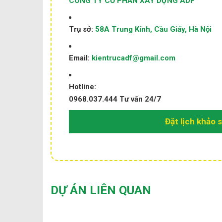
CÔNG TY CỔ PHẦN XÂY DỰNG ADF
Trụ sở:
58A Trung Kính, Cầu Giấy, Hà Nội
Email:
kientrucadf@gmail.com
Hotline:
0968.037.444
Tư vấn 24/7
Đặt lịch khảo 
DỰ ÁN LIÊN QUAN