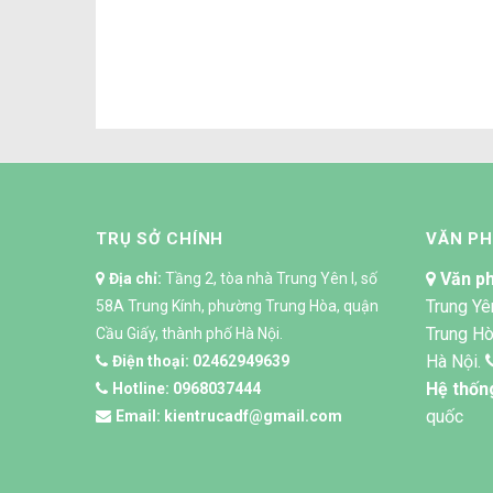
ĐỔ BÊ TÔNG MÓNG CÔNG
Đ
TRÌNH NHÀ CHỊ THẢO
TRỤ SỞ CHÍNH
VĂN P
Văn ph
Địa chỉ:
Tầng 2, tòa nhà Trung Yên I, số
Trung Yê
58A Trung Kính, phường Trung Hòa, quận
Trung Hò
Cầu Giấy, thành phố Hà Nội.
Hà Nội.
Điện thoại:
02462949639
Hệ thốn
Hotline:
0968037444
quốc
Email:
kientrucadf@gmail.com