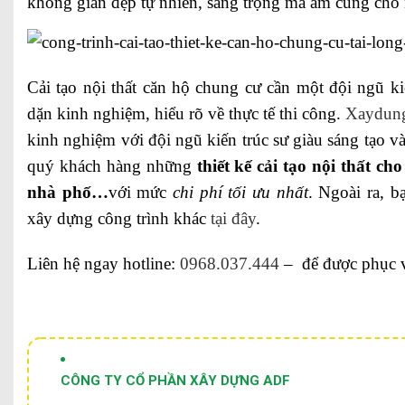
không gian đẹp tự nhiên, sang trọng mà ấm cúng cho 
Cải tạo nội thất căn hộ chung cư cần một đội ngũ ki
dặn kinh nghiệm, hiểu rõ về thực tế thi công.
Xaydung
kinh nghiệm với đội ngũ kiến trúc sư giàu sáng tạo và
quý khách hàng những
thiết kế cải tạo nội thất ch
nhà phố…
với mức
chi phí tối ưu nhất
. Ngoài ra, 
xây dựng công trình khác
tại đây
.
Liên hệ ngay hotline:
0968.037.444
– để được phục vụ
CÔNG TY CỔ PHẦN XÂY DỰNG ADF