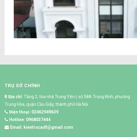
Dự án Biệt thự phố tân cổ điển chú 
TRỤ SỞ CHÍNH
Địa chỉ:
Tầng 2, tòa nhà Trung Yên I, số 58A Trung Kính, phường
Trung Hòa, quận Cầu Giấy, thành phố Hà Nội.
Điện thoại:
02462949639
Hotline:
0968037444
Email:
kientrucadf@gmail.com