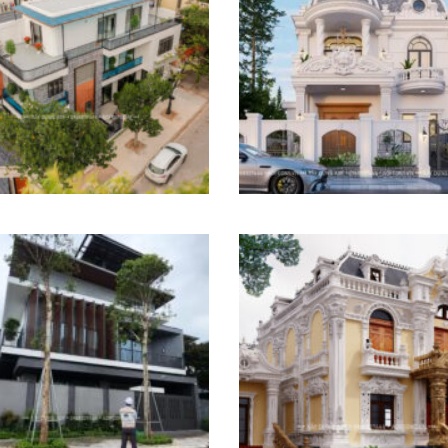
Biệt thự hai tầng phong
Biệt Thự Chú Ngự Bắc
cách hiện đại
Ninh
ây Dựng Biệt Thự 3 Tầng
Dự án biệt thự tân cổ đi
Chú Thạo Vĩnh Phúc
anh Phương – Thanh H