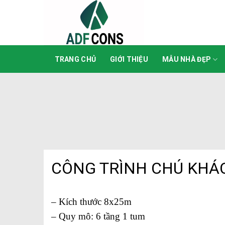
Skip
to
content
TRANG CHỦ
GIỚI THIỆU
MẪU NHÀ ĐẸP
CÔNG TRÌNH CHÚ KHÁC
– Kích thước 8x25m
– Quy mô: 6 tầng 1 tum