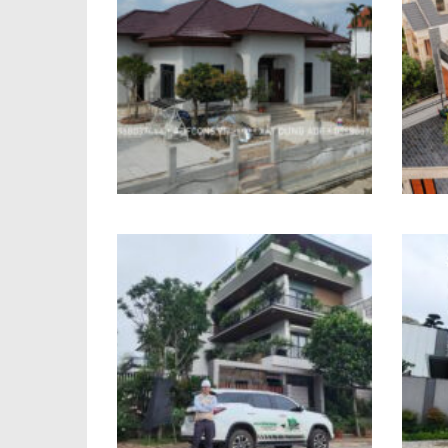
Biệt thự Địa Trung Hải Chị
Trang Hải Phòng
Công trình biệt thự anh
X
Nam Phú Thọ