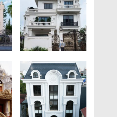
Công trình biệt thự tân cổ
điển anh Hưng Bắc Ninh
ển
Dự án Biệt thự phố tân cổ
óa
điển chú Sinh Hòe Thị