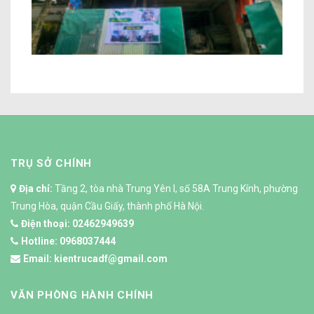
Xây Thô Khách Sạn Nguyễn Văn Ngọc
Hà Nội
TRỤ SỞ CHÍNH
Địa chỉ:
Tầng 2, tòa nhà Trung Yên I, số 58A Trung Kính, phường
Trung Hòa, quận Cầu Giấy, thành phố Hà Nội.
Điện thoại:
02462949639
Hotline:
0968037444
Email:
kientrucadf@gmail.com
VĂN PHÒNG HÀNH CHÍNH