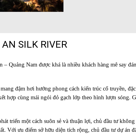
AN SILK RIVER
An – Quảng Nam được khá là nhiều khách hàng mê say đánh
ế mang đậm hơi hướng phong cách kiến trúc cổ truyền, đặ
ết hợp cùng mái ngói đỏ gạch lớp theo hình lượn sóng. G
át triển một cách suôn sẻ và thuận lợi, chủ đầu tư khô
hất. Với ưu điểm sở hữu diện tích rộng, chủ đầu tư dự án 