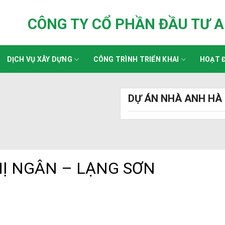
CÔNG TY CỔ PHẦN ĐẦU TƯ 
DỊCH VỤ XÂY DỰNG
CÔNG TRÌNH TRIỂN KHAI
HOẠT Đ
DỰ ÁN NHÀ ANH HÀ 
Ị NGÂN – LẠNG SƠN