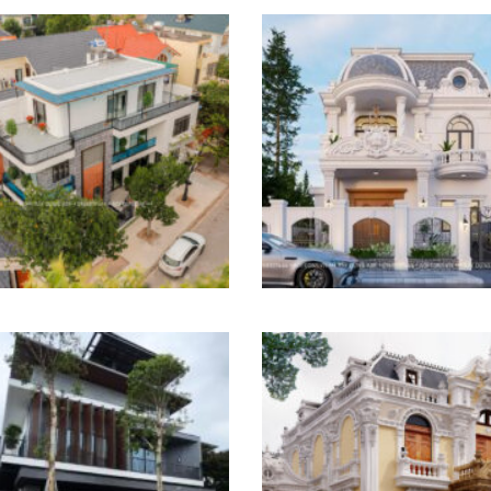
Biệt thự hai tầng phong
Biệt Thự Chú Ngự Bắc
cách hiện đại
Ninh