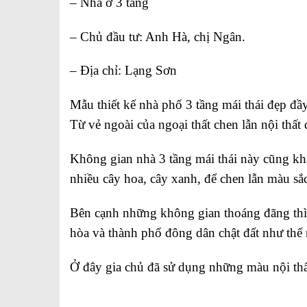
– Nhà ở 3 tầng
– Chủ đầu tư: Anh Hà, chị Ngân.
– Địa chỉ: Lạng Sơn
Mẫu thiết kế nhà phố 3 tầng mái thái đẹp đầ
Từ vẻ ngoài của ngoại thất chen lẫn nội thất 
️Không gian nhà 3 tầng mái thái này cũng kh
nhiều cây hoa, cây xanh, để chen lẫn màu s
️Bên cạnh những không gian thoáng đãng thì
hòa và thành phố đông dân chật đất như thế 
️Ở đây gia chủ đã sử dụng những màu nội thất