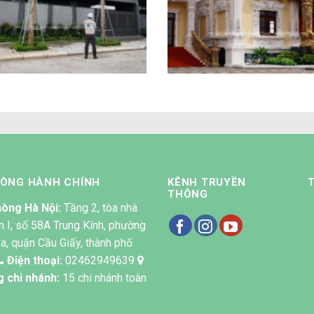
ây Dựng Biệt Thự 3 Tầng
Dự án biệt thự tân cổ đi
Chú Thạo Vĩnh Phúc
anh Phương – Thanh H
HÒNG HÀNH CHÍNH
KÊNH TRUYỀN
THÔNG
òng Hà Nội:
Tầng 2, tòa nhà
n I, số 58A Trung Kính, phường
a, quận Cầu Giấy, thành phố
Điện thoại:
02462949639
g chi nhánh:
15 chi nhánh toàn