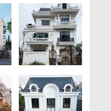
Công trình biệt thự tân cổ
điển anh Hưng Bắc Ninh