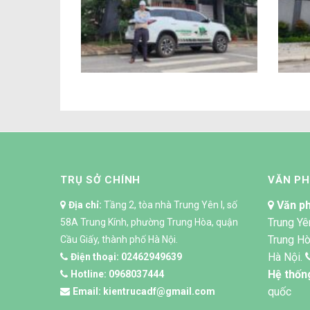
Công trình biệt thự anh
X
Nam Phú Thọ
TRỤ SỞ CHÍNH
VĂN P
Văn ph
Địa chỉ:
Tầng 2, tòa nhà Trung Yên I, số
Trung Yê
58A Trung Kính, phường Trung Hòa, quận
Trung Hò
Cầu Giấy, thành phố Hà Nội.
Hà Nội.
Điện thoại:
02462949639
Hệ thốn
Hotline:
0968037444
quốc
Email:
kientrucadf@gmail.com