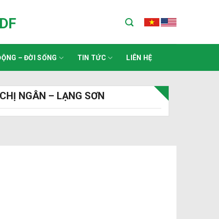
ADF
ỘNG – ĐỜI SỐNG
TIN TỨC
LIÊN HỆ
CHỊ NGÂN – LẠNG SƠN