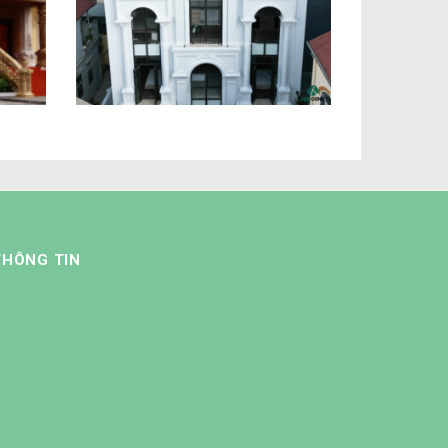
ển
Dự án Biệt thự phố tân cổ
óa
điển chú Sinh Hòe Thị
THÔNG TIN