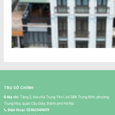
TRỤ SỞ CHÍNH
Địa chỉ:
Tầng 2, tòa nhà Trung Yên I, số 58A Trung Kính, phường
Trung Hòa, quận Cầu Giấy, thành phố Hà Nội.
Điện thoại:
02462949639