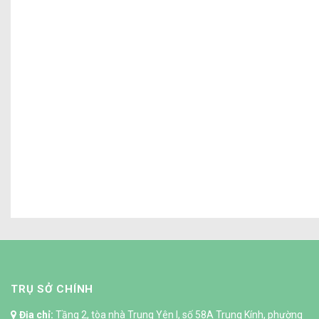
4 LƯU Ý QUAN TRỌNG KHI XÂY 
TRỤ SỞ CHÍNH
Địa chỉ:
Tầng 2, tòa nhà Trung Yên I, số 58A Trung Kính, phường