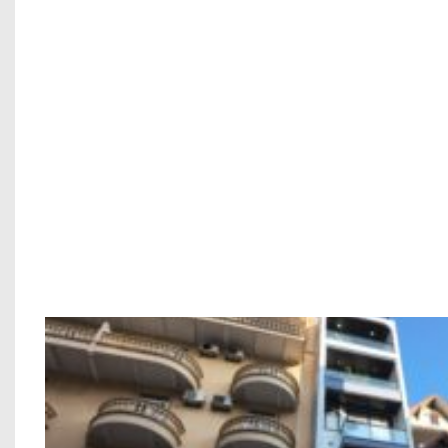
TẠI SAO NÊN CHỌN XÂY DỰNG ADF K