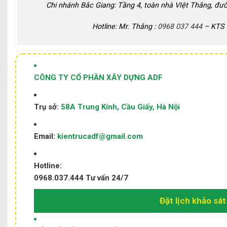
Chi nhánh Bắc Giang: Tầng 4, toàn nhà VIệt Thắng, đư
Hotline: Mr. Thắng :
0968 037 444
– KTS 
CÔNG TY CỔ PHẦN XÂY DỰNG ADF
Trụ sở:
58A Trung Kính, Cầu Giấy, Hà Nội
Email:
kientrucadf@gmail.com
Hotline:
0968.037.444
Tư vấn 24/7
Đặt lịch khảo sát