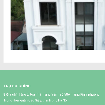
Dự án Biệt thự phố tân cổ điển chú 
TRỤ SỞ CHÍNH
Địa chỉ:
Tầng 2, tòa nhà Trung Yên I, số 58A Trung Kính, phường
Trung Hòa, quận Cầu Giấy, thành phố Hà Nội.