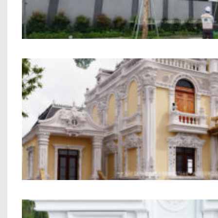
Xây Dựng Biệt Thự 3 Tầng Chú Thạ
Dự án biệt thự tân cổ điển anh Phươn