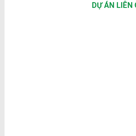
DỰ ÁN LIÊN
HOÀN THIỆN NỘI THẤT CĂN NHÀ CỦA ANH