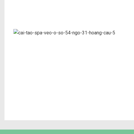
Cải tạo phòng khám nha khoa thẩm mỹ CHARM 
Cải tạo SPA VEO ở số 54 ngõ 31 Ho