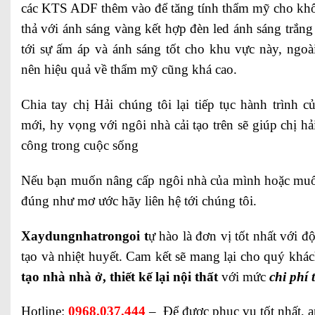
các KTS ADF thêm vào để tăng tính thẩm mỹ cho khô
thả với ánh sáng vàng kết hợp đèn led ánh sáng trắng 
tới sự ấm áp và ánh sáng tốt cho khu vực này, ngoà
nên hiệu quả về thẩm mỹ cũng khá cao.
Chia tay chị Hải chúng tôi lại tiếp tục hành trình
mới, hy vọng với ngôi nhà cải tạo trên sẽ giúp chị hả
công trong cuộc sống
Nếu bạn muốn nâng cấp ngôi nhà của mình hoặc mu
đúng như mơ ước hãy liên hệ tới chúng tôi.
Xaydungnhatrongoi t
ự hào là đơn vị tốt nhất với 
tạo và nhiệt huyết. Cam kết sẽ mang lại cho quý kh
tạo nhà nhà ở, thiết kế lại nội thất
với mức
chi phí 
Hotline:
0968.037.444
– Để được phục vụ tốt nhất, an