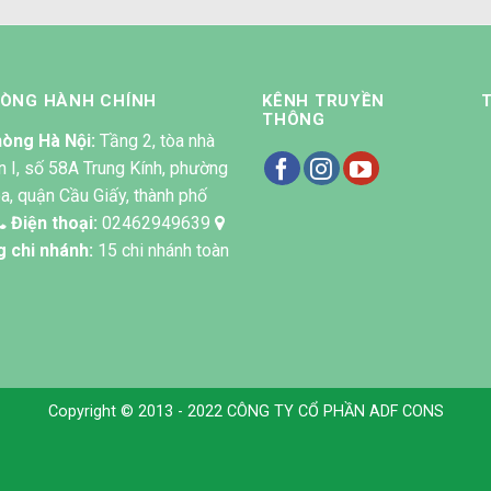
HÒNG HÀNH CHÍNH
KÊNH TRUYỀN
THÔNG
òng Hà Nội:
Tầng 2, tòa nhà
n I, số 58A Trung Kính, phường
a, quận Cầu Giấy, thành phố
Điện thoại:
02462949639
g chi nhánh:
15 chi nhánh toàn
Copyright © 2013 - 2022 CÔNG TY CỔ PHẦN ADF CONS