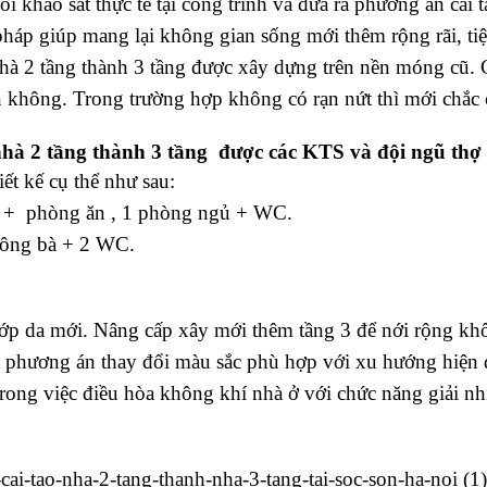
i khảo sát thực tế tại công trình và đưa ra phương án cả
háp giúp mang lại không gian sống mới thêm rộng rãi, tiệ
ạo nhà 2 tầng thành 3 tầng được xây dựng trên nền móng cũ
 không. Trong trường hợp không có rạn nứt thì mới chắc c
nhà 2 tầng thành 3 tầng được các KTS và đội ngũ thợ l
iết kế cụ thể như sau:
p + phòng ăn , 1 phòng ngủ + WC.
 ông bà + 2 WC.
ớp da mới. Nâng cấp xây mới thêm tầng 3 để nới rộng khôn
a phương án thay đổi màu sắc phù hợp với xu hướng hiện
trong việc điều hòa không khí nhà ở với chức năng giải nhi