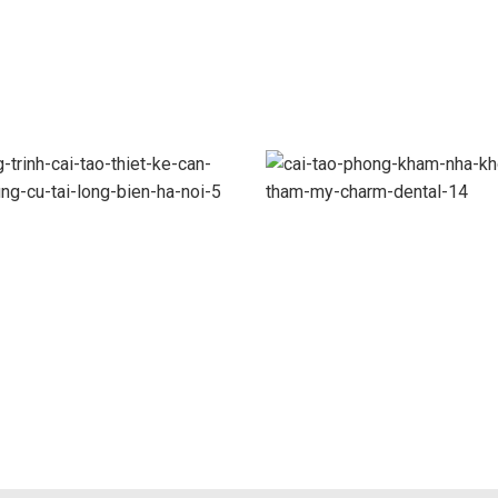
HOÀN THIỆN NỘI THẤT
Cải tạo nhà trọn gói c
CĂN HỘ 330M2 Ở THE
chị Hương – Kim Liên, 
MANOR MỄ TRÌ
Nội.
ng trình cải tạo thiết kế
Cải tạo phòng khám n
ội thất căn hộ chung cư
khoa thẩm mỹ CHAR
tại Long Biên, Hà Nội
DENTAL – 97 Xã Đàn