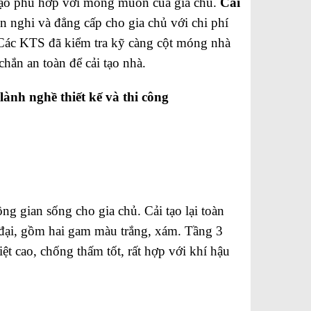
i tạo phù hớp với mong muốn của gia chủ.
Cải
n nghi và đẳng cấp cho gia chủ với chi phí
. Các KTS đã kiểm tra kỹ càng cột móng nhà
hắn an toàn để cải tạo nhà.
ành nghề thiết kế và thi công
g gian sống cho gia chủ. Cải tạo lại toàn
 đại, gồm hai gam màu trắng, xám. Tầng 3
ệt cao, chống thấm tốt, rất hợp với khí hậu