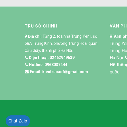
TRỤ SỞ CHÍNH
VĂN P
Văn ph
Địa chỉ:
Tầng 2, tòa nhà Trung Yên I, số
Trung Yê
58A Trung Kính, phường Trung Hòa, quận
Trung Hò
Cầu Giấy, thành phố Hà Nội.
Hà Nội.
Điện thoại:
02462949639
Hệ thốn
Hotline:
0968037444
quốc
Email:
kientrucadf@gmail.com
Chat Zalo