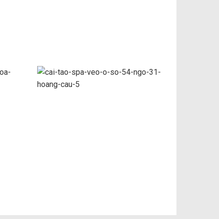
ho
Thi Công Cải tạo Nhà Ống
Hà
Nhà Chị Trang – Dương
Nội , Hà Nội
ha
M
Cải tạo SPA VEO ở số 54
ngõ 31 Hoàng Cầu