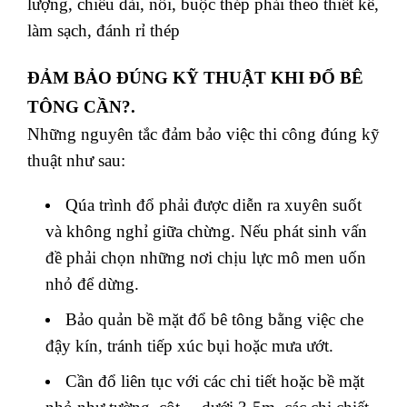
lượng, chiều dài, nối, buộc thép phải theo thiết kế,
làm sạch, đánh rỉ thép
ĐẢM BẢO ĐÚNG KỸ THUẬT KHI ĐỔ BÊ
TÔNG CẦN?.
Những nguyên tắc đảm bảo việc thi công đúng kỹ
thuật như sau:
Qúa trình đổ phải được diễn ra xuyên suốt
và không nghỉ giữa chừng. Nếu phát sinh vấn
đề phải chọn những nơi chịu lực mô men uốn
nhỏ để dừng.
Bảo quản bề mặt đổ bê tông bằng việc che
đậy kín, tránh tiếp xúc bụi hoặc mưa ướt.
Cần đổ liên tục với các chi tiết hoặc bề mặt