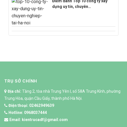
Điểm danh Top 10 công ty xây
dựng uy tín, chuyên…
TRỤ SỞ CHÍNH
Địa chỉ:
Tầng 2, tòa nhà Trung Yên I, số 58A Trung Kính, phường
Trung Hòa, quận Cầu Giấy, thành phố Hà Nội.
Điện thoại:
02462949639
Hotline:
0968037444
Email:
kientrucadf@gmail.com