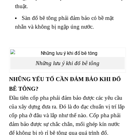
thuật.
Sàn đổ bê tông phải đảm bảo có bề mặt
nhẵn và không bị ngập úng nước.
Những lưu ý khi đổ bê tông
NHŨNG YẾU TỐ CẦN ĐẢM BẢO KHI ĐỔ
BÊ TÔNG?
Đầu tiên cốp pha phải đảm bảo được các yêu cầu
của xây dựng đưa ra. Đó là đo đạc chuẩn vị trí lắp
cốp pha ở đâu và lắp như thế nào. Cốp pha phải
đảm bảo được sự chắc chắn, mối ghép kín nước
để không bị rò rỉ bê tông qua quá trình đổ.