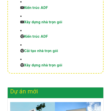
Kiến trúc ADF
Xây dựng nhà trọn gói
Kiến trúc ADF
Cải tạo nhà trọn gói
Xây dựng nhà trọn gói
Dự án mới