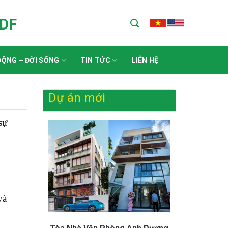
ADF
ỘNG – ĐỜI SỐNG
TIN TỨC
LIÊN HỆ
Dự án mới
sự
và