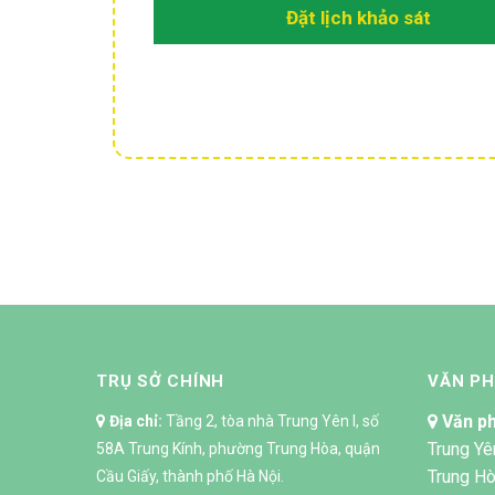
Đặt lịch khảo sát
TRỤ SỞ CHÍNH
VĂN P
Văn ph
Địa chỉ:
Tầng 2, tòa nhà Trung Yên I, số
Trung Yê
58A Trung Kính, phường Trung Hòa, quận
Trung Hò
Cầu Giấy, thành phố Hà Nội.