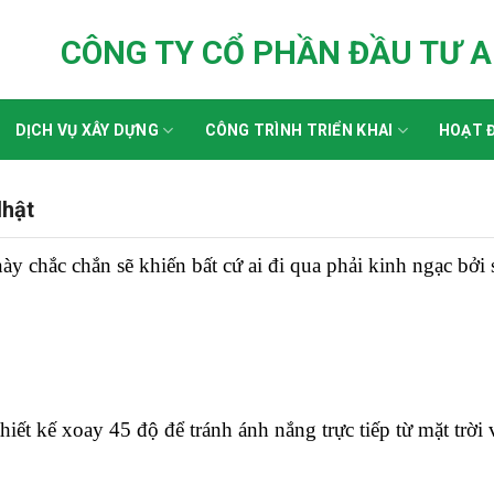
CÔNG TY CỔ PHẦN ĐẦU TƯ 
DỊCH VỤ XÂY DỰNG
CÔNG TRÌNH TRIỂN KHAI
HOẠT Đ
Nhật
này chắc chắn sẽ khiến bất cứ ai đi qua phải kinh ngạc bởi 
iết kế xoay 45 độ để tránh ánh nắng trực tiếp từ mặt trời 