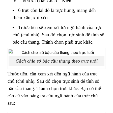
tốt – vừa xấu) là: Chấp – Kiên.
6 trực còn lại đó là trực hung, mang đến
điềm xấu, xui xẻo.
Trước tiên sẽ xem xét tới ngũ hành của trực
chủ (chủ nhà). Sau đó chọn trực sinh để tính số
bậc cầu thang. Tránh chọn phải trực khắc.
Cách chia số bậc cầu thang theo trực tuổi
Trước tiên, cần xem xét đến ngũ hành của trực
chủ (chủ nhà). Sau đó chọn trực sinh để tính số
bậc cầu thang. Tránh chọn trực khắc. Bạn có thể
căn cứ vào bảng tra cứu ngũ hành của trực chủ
sau: