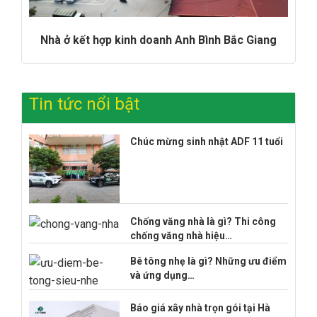
Nhà ở kết hợp kinh doanh Anh Bình Bắc Giang
Tin tức nổi bật
Chúc mừng sinh nhật ADF 11 tuổi
Chống văng nhà là gì? Thi công
chống văng nhà hiệu…
Bê tông nhẹ là gì? Những ưu điểm
và ứng dụng…
Báo giá xây nhà trọn gói tại Hà