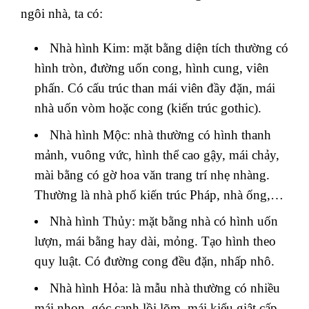
ngôi nhà, ta có:
Nhà hình Kim: mặt bằng diện tích thường có
hình tròn, đường uốn cong, hình cung, viên
phấn. Có cấu trúc than mái viên đầy đặn, mái
nhà uốn vòm hoặc cong (kiến trúc gothic).
Nhà hình Mộc: nhà thường có hình thanh
mảnh, vuông vức, hình thể cao gậy, mái chảy,
mài bằng có gờ hoa văn trang trí nhẹ nhàng.
Thường là nhà phố kiến trúc Pháp, nhà ống,…
Nhà hình Thủy: mặt bằng nhà có hình uốn
lượn, mái bằng hay dài, mỏng. Tạo hình theo
quy luật. Có đường cong đều đặn, nhấp nhô.
Nhà hình Hỏa: là mẫu nhà thường có nhiều
mái nhọn, góc cạnh lồi lõm, mái kiểu giật cấp