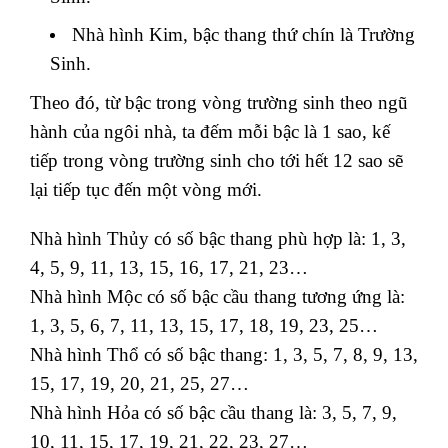
Nhà hình Kim, bậc thang thứ chín là Trường
Sinh.
Theo đó, từ bậc trong vòng trường sinh theo ngũ
hành của ngôi nhà, ta đếm mỗi bậc là 1 sao, kế
tiếp trong vòng trường sinh cho tới hết 12 sao sẽ
lại tiếp tục đến một vòng mới.
Nhà hình Thủy có số bậc thang phù hợp là: 1, 3,
4, 5, 9, 11, 13, 15, 16, 17, 21, 23…
Nhà hình Mộc có số bậc cầu thang tương ứng là:
1, 3, 5, 6, 7, 11, 13, 15, 17, 18, 19, 23, 25…
Nhà hình Thổ có số bậc thang: 1, 3, 5, 7, 8, 9, 13,
15, 17, 19, 20, 21, 25, 27…
Nhà hình Hỏa có số bậc cầu thang là: 3, 5, 7, 9,
10, 11, 15, 17, 19, 21, 22, 23, 27…