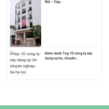
Nội – Cập…
Điểm danh Top 10 công ty xây
dựng uy tín, chuyên…