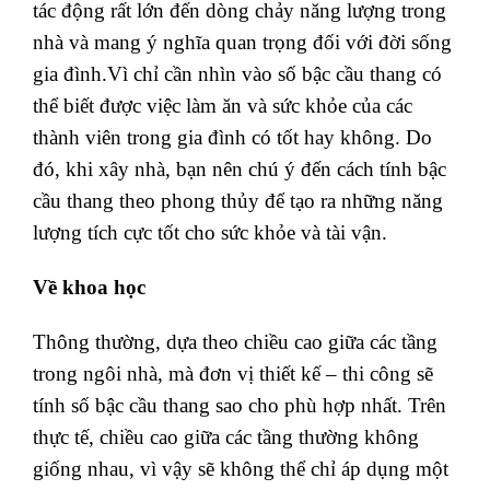
tác động rất lớn đến dòng chảy năng lượng trong
nhà và mang ý nghĩa quan trọng đối với đời sống
gia đình.
Vì chỉ cần nhìn vào số bậc cầu thang có
thể biết được việc làm ăn và sức khỏe của các
thành viên trong gia đình có tốt hay không. Do
đó, khi xây nhà, bạn nên chú ý đến cách tính bậc
cầu thang theo phong thủy để tạo ra những năng
lượng tích cực tốt cho sức khỏe và tài vận.
Về khoa học
Thông thường, dựa theo chiều cao giữa các tầng
trong ngôi nhà, mà đơn vị thiết kế – thi công sẽ
tính số bậc cầu thang sao cho phù hợp nhất. Trên
thực tế, chiều cao giữa các tầng thường không
giống nhau, vì vậy sẽ không thể chỉ áp dụng một