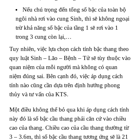
Nếu chú trọng đến tổng số bậc của toàn bộ
ngôi nhà rơi vào cung Sinh, thì sẽ không ngoại
trừ khả năng số bậc của tầng 1 sẽ rơi vào 1
trong 3 cung còn lại,…
Tuy nhiên, việc lựa chọn cách tính bậc thang theo
quy luật Sinh – Lão – Bệnh – Tử sẽ tùy thuộc vào
quan niệm của mỗi người mà không có quan
niệm đúng sai. Bên cạnh đó, việc áp dụng cách
tính nào cũng cần dựa trên định hướng phong
thủy và tư vấn của KTS.
Một điều không thể bỏ qua khi áp dụng cách tính
này đó là số bậc cầu thang phải căn cứ vào chiều
cao của thang. Chiều cao của cầu thang thường từ
3 – 3.6m, thì số bậc cầu thang tương ứng sẽ là 21