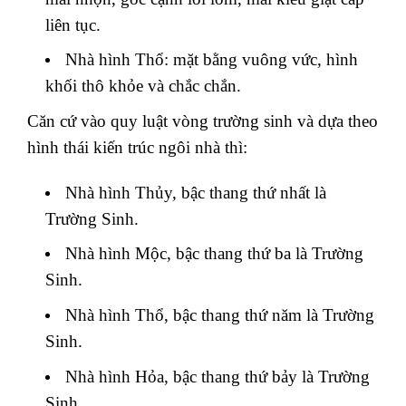
liên tục.
Nhà hình Thổ: mặt bằng vuông vức, hình
khối thô khỏe và chắc chắn.
Căn cứ vào quy luật vòng trường sinh và dựa theo
hình thái kiến trúc ngôi nhà thì:
Nhà hình Thủy, bậc thang thứ nhất là
Trường Sinh.
Nhà hình Mộc, bậc thang thứ ba là Trường
Sinh.
Nhà hình Thổ, bậc thang thứ năm là Trường
Sinh.
Nhà hình Hỏa, bậc thang thứ bảy là Trường
Sinh.