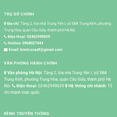
TRỤ SỞ CHÍNH
Địa chỉ:
Tầng 2, tòa nhà Trung Yên I, số 58A Trung Kính, phường
Trung Hòa, quận Cầu Giấy, thành phố Hà Nội.
Điện thoại:
02462949639
Hotline:
0968037444
Email:
kientrucadf@gmail.com
VĂN PHÒNG HÀNH CHÍNH
Văn phòng Hà Nội:
Tầng 2, tòa nhà Trung Yên I, số 58A
Trung Kính, phường Trung Hòa, quận Cầu Giấy, thành phố Hà
Nội.
Điện thoại:
02462949639
Hệ thống chi nhánh:
15
chi nhánh toàn quốc
KÊNH TRUYỀN THÔNG