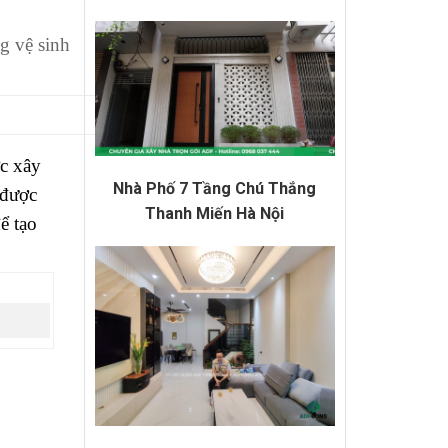
g vệ sinh
ợc xây
Nhà Phố 7 Tầng Chú Thắng
 được
Thanh Miến Hà Nội
ể tạo