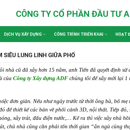
CÔNG TY CỔ PHẦN ĐẦU TƯ 
DỊCH VỤ XÂY DỰNG
CÔNG TRÌNH TRIỂN KHAI
HOẠT Đ
M SIÊU LUNG LINH GIỮA PHỐ
ôi nhà cũ đã xây hơn 15 năm, anh Tiến đã quyết định sử
à
của
Công ty Xây dựng ADF
chúng tôi để xây mới lại 1
việc đơn giản. Nếu như ngày trước từ thời ông bà, bố mẹ 
ó để thiết kế các bản vẽ phối cảnh 3D, nội thất. Tiếp đó, 
óng, xây trát, đấu điện nước,… Kể ra thì việc xây nhà hồi
soát, chủ nhà cũng cần phải tốn thời gian “ăn ngủ cùng th