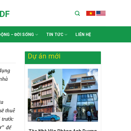
ADF
ỘNG – ĐỜI SỐNG
TIN TỨC
LIÊN HỆ
Dự án mới
 dụng
 nhà
ta
sẽ thuê
 trước
ợ” để