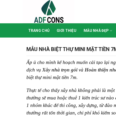
Skip
to
content
TRANG CHỦ
GIỚI THIỆU
MẪU NHÀ ĐẸP
MẪU NHÀ BIỆT THỰ MINI MẶT TIỀN 7
Ấp ủ cho mình kế hoạch muốn cải tạo lại ng
dịch vụ
Xây nhà trọn gói
và
Hoàn thiện nh
biệt thự mini mặt tiền 7m.
Thực tế cho thấy xây nhà không phải là một 
thường sẽ mua hoặc thuê 1 kiến trúc sư nào đ
1 nhóm khác để thi công, xây dựng, từ đào m
thường rất tốn thời gian, chi phí khó kiểm 