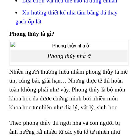
Lựa chọn vật liệu thế nào là đúng chuẩn
Xu hướng thiết kế nhà tắm bằng đá thay
gạch ốp lát
Phong thủy là gì?
Phong thủy nhà ở
Nhiều người thường hiểu nhầm phong thủy là mê
tín, cúng bái, giải hạn… Nhưng thực tế thì hoàn
toàn không phải như vậy. Phong thủy là bộ môn
khoa học đã được chứng minh bởi nhiều môn
khoa học tự nhiên như địa lý, vật lý, sinh học.
Theo phong thủy thì ngôi nhà và con người bị
ảnh hưởng rất nhiều từ các yếu tố tự nhiên như