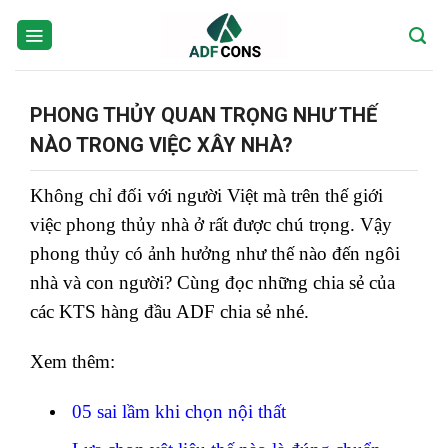
Skip
to
content
PHONG THỦY QUAN TRỌNG NHƯ THẾ
NÀO TRONG VIỆC XÂY NHÀ?
Không chỉ đối với người Việt mà trên thế giới
việc phong thủy nhà ở rất được chú trọng. Vậy
phong thủy có ảnh hưởng như thế nào đến ngôi
nhà và con người? Cùng đọc những chia sẻ của
các KTS hàng đầu ADF chia sẻ nhé.
Xem thêm:
05 sai lầm khi chọn nội thất