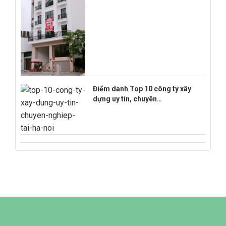
Điểm danh Top 10 công ty xây
dựng uy tín, chuyên…