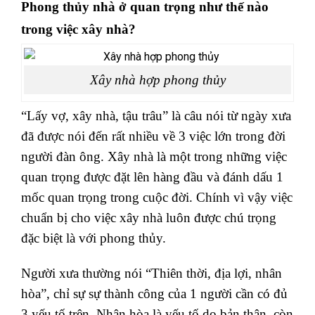
Phong thủy nhà ở quan trọng như thế nào
trong việc xây nhà?
Xây nhà hợp phong thủy
“Lấy vợ, xây nhà, tậu trâu” là câu nói từ ngày xưa
đã được nói đến rất nhiều về 3 việc lớn trong đời
người đàn ông. Xây nhà là một trong những việc
quan trọng được đặt lên hàng đầu và đánh dấu 1
mốc quan trọng trong cuộc đời. Chính vì vậy việc
chuẩn bị cho việc xây nhà luôn được chú trọng
đặc biệt là với phong thủy.
Người xưa thường nói “Thiên thời, địa lợi, nhân
hòa”, chỉ sự sự thành công của 1 người cần có đủ
3 yếu tố trên. Nhân hòa là yếu tố do bản thân, còn